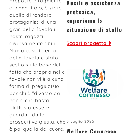
preposto e raggiunto
Ausili e assistenza
a pieno titolo, è stato
protesica,
quello di rendere
superiamo la
protagonisti di una
situazione di stallo
gran bella favola i
nostri ragazzi
Scopri progetto
diversamente abili.
Non a caso il tema
della favola è stato
scelto sulla base del
fatto che proprio nelle
favole non vi è alcuna
forma di pregiudizio
per chi è “diverso da
noi” e che basta
piuttosto essere
guardati dalla
prospettiva giusta, che
8 Luglio 2026
è poi quella del cuore,
Welfare Connesso,