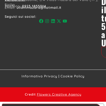
D
Sicilia
i
Telefono:
0923 1855014
Email:
uildmmazara@hotmail.it
t
Seguici sui social:
5
a
Informativa Privacy
|
Cookie Policy
Credit
Flowers Creative Agency