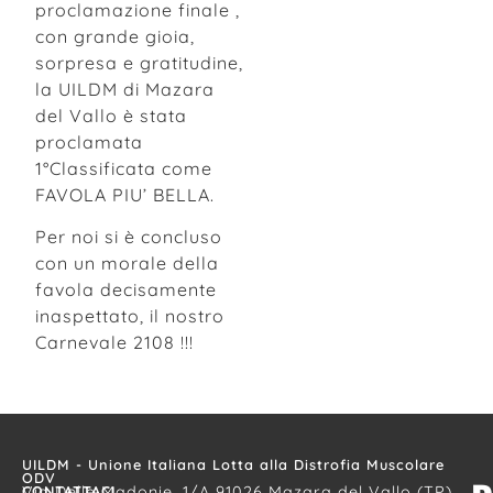
proclamazione finale ,
con grande gioia,
sorpresa e gratitudine,
la UILDM di Mazara
del Vallo è stata
proclamata
1°Classificata come
FAVOLA PIU’ BELLA.
Per noi si è concluso
con un morale della
favola decisamente
inaspettato, il nostro
Carnevale 2108 !!!
UILDM - Unione Italiana Lotta alla Distrofia Muscolare
ODV
CONTATTACI
Via Delle Madonie, 1/A 91026 Mazara del Vallo (TP),