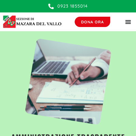
contenuto
0923 1855014
DONA ORA