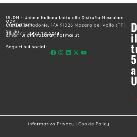
UILDM - Unione Italiana Lotta alla Distrofia Muscolare
ODV
D
CONTATTACI
Via Delle Madonie, 1/A 91026 Mazara del Vallo (TP),
Sicilia
i
Telefono:
0923 1855014
Email:
uildmmazara@hotmail.it
t
Seguici sui social:
5
a
Informativa Privacy
|
Cookie Policy