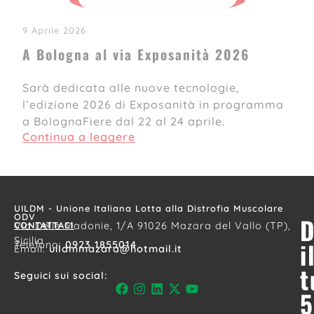
9 Aprile 2026
A Bologna al via Exposanità 2026
Sarà dedicata alle nuove tecnologie,
l’edizione 2026 di Exposanità in programma
a BolognaFiere dal 22 al 24 aprile.
Continua a leggere
8 Aprile 2026