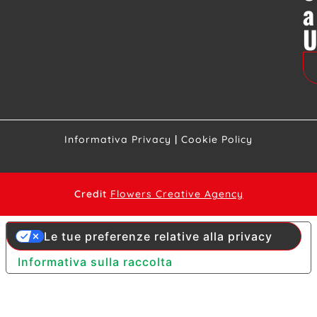
La nutrizione è cura: un diritto ancora
da garantire nelle malattie
neuromuscolari
C’è un aspetto della cura che ancora oggi
fatica a trovare il giusto spazio nei percorsi
assistenziali delle malattie neuromuscolari:
la nutrizione. Se ne parla in un documento
pubblicato da ERN EURO NMD.
Continua a leggere