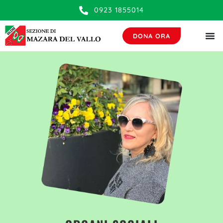
contenuto
0923 1855014
DONA ORA