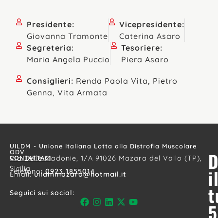
Presidente:
Vicepresidente:
Giovanna Tramonte
Caterina Asaro
Segreteria:
Tesoriere:
Maria Angela Puccio
Piera Asaro
Consiglieri:
Renda Paola Vita, Pietro
Genna, Vita Armata
UILDM - Unione Italiana Lotta alla Distrofia Muscolare
ODV
D
CONTATTACI
Via Delle Madonie, 1/A 91026 Mazara del Vallo (TP),
Sicilia
i
Telefono:
0923 1855014
Email:
uildmmazara@hotmail.it
t
Seguici sui social:
5