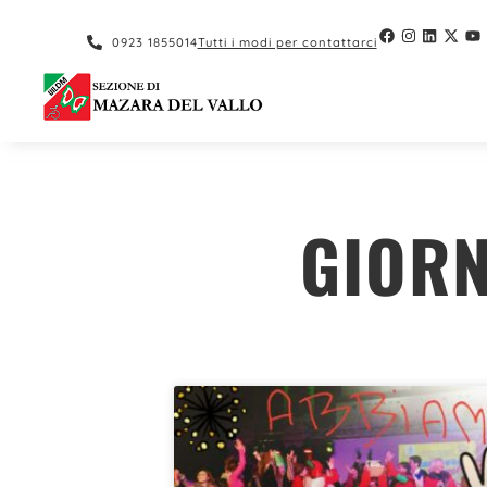
contenuto
0923 1855014
Tutti i modi per contattarci
GIORN