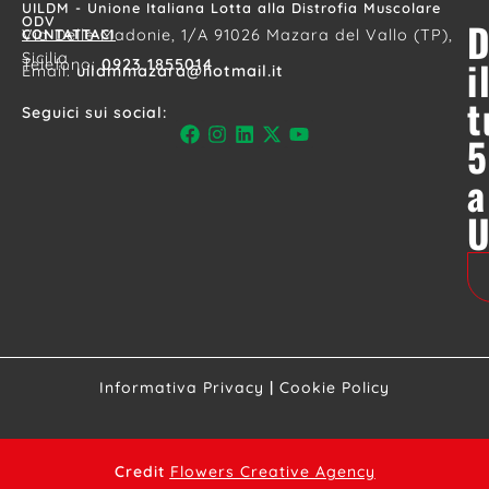
UILDM - Unione Italiana Lotta alla Distrofia Muscolare
ODV
D
CONTATTACI
Via Delle Madonie, 1/A 91026 Mazara del Vallo (TP),
Sicilia
i
Telefono:
0923 1855014
Email:
uildmmazara@hotmail.it
t
Seguici sui social:
5
a
Informativa Privacy
|
Cookie Policy
Credit
Flowers Creative Agency