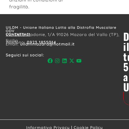
fragilità.
UILDM - Unione Italiana Lotta alla Distrofia Muscolare
ODV
D
CONTATTACI
Via Delle Madonie, 1/A 91026 Mazara del Vallo (TP),
Sicilia
i
Telefono:
0923 1855014
Email:
uildmmazara@hotmail.it
t
Seguici sui social:
5
a
Informativa Privacy
|
Cookie Policy