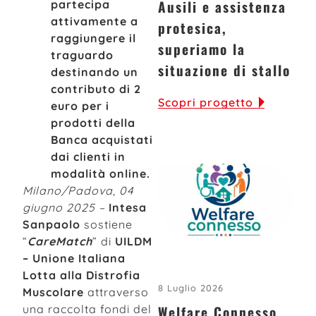
Ausili e assistenza
partecipa
attivamente a
protesica,
raggiungere il
superiamo la
traguardo
situazione di stallo
destinando un
contributo di 2
Scopri progetto
euro per i
prodotti della
Banca acquistati
dai clienti in
modalità online.
Milano/Padova, 04
giugno 2025 –
Intesa
Sanpaolo
sostiene
“
CareMatch
” di
UILDM
– Unione Italiana
Lotta alla Distrofia
8 Luglio 2026
Muscolare
attraverso
una raccolta fondi del
Welfare Connesso,