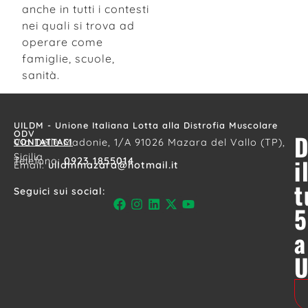
anche in tutti i contesti
nei quali si trova ad
operare come
famiglie, scuole,
sanità.
UILDM - Unione Italiana Lotta alla Distrofia Muscolare
ODV
D
CONTATTACI
Via Delle Madonie, 1/A 91026 Mazara del Vallo (TP),
Sicilia
i
Telefono:
0923 1855014
Email:
uildmmazara@hotmail.it
t
Seguici sui social:
5
a