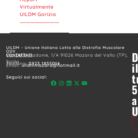
Virtualmente
UILDM Gorizia
UILDM - Unione Italiana Lotta alla Distrofia Muscolare
ODV
D
CONTATTACI
Via Delle Madonie, 1/A 91026 Mazara del Vallo (TP),
Sicilia
i
Telefono:
0923 1855014
Email:
uildmmazara@hotmail.it
t
Seguici sui social:
5
a