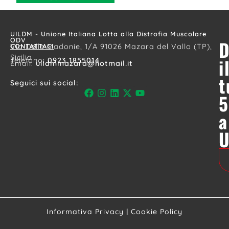
UILDM - Unione Italiana Lotta alla Distrofia Muscolare
ODV
D
CONTATTACI
Via Delle Madonie, 1/A 91026 Mazara del Vallo (TP),
Sicilia
i
Telefono:
0923 1855014
Email:
uildmmazara@hotmail.it
t
Seguici sui social:
5
a
Informativa Privacy
|
Cookie Policy