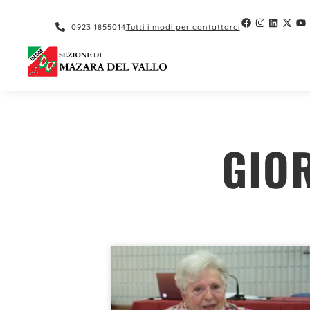
contenuto
0923 1855014
Tutti i modi per contattarci
GIOR