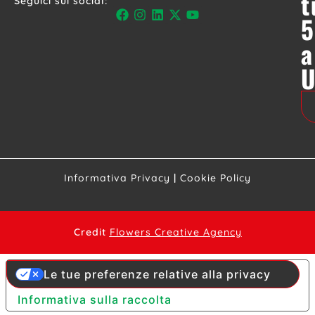
t
Seguici sui social:
5
a
Informativa Privacy
|
Cookie Policy
Credit
Flowers Creative Agency
Le tue preferenze relative alla privacy
Informativa sulla raccolta