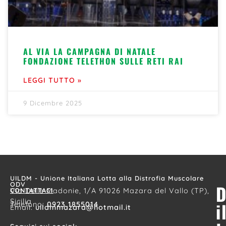
AL VIA LA CAMPAGNA DI NATALE
FONDAZIONE TELETHON SULLE RETI RAI
LEGGI TUTTO »
9 Dicembre 2025
UILDM - Unione Italiana Lotta alla Distrofia Muscolare
ODV
D
CONTATTACI
Via Delle Madonie, 1/A 91026 Mazara del Vallo (TP),
Sicilia
i
Telefono:
0923 1855014
Email:
uildmmazara@hotmail.it