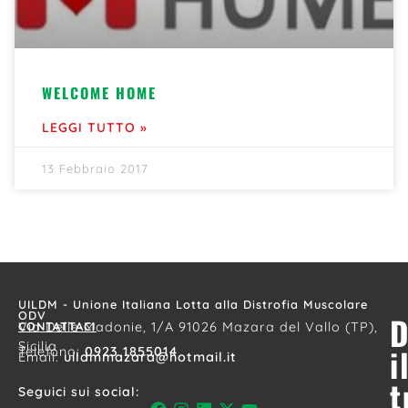
WELCOME HOME
LEGGI TUTTO »
13 Febbraio 2017
UILDM - Unione Italiana Lotta alla Distrofia Muscolare
ODV
D
CONTATTACI
Via Delle Madonie, 1/A 91026 Mazara del Vallo (TP),
Sicilia
i
Telefono:
0923 1855014
Email:
uildmmazara@hotmail.it
t
Seguici sui social: